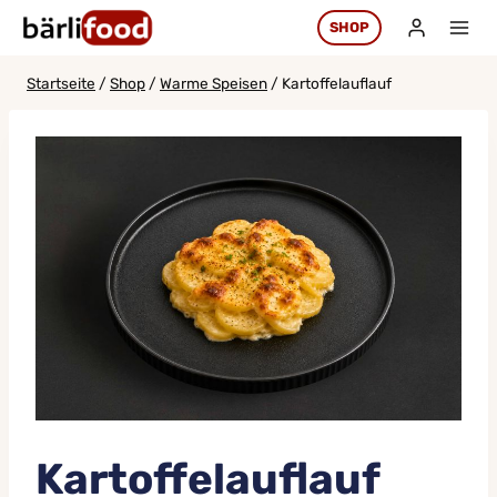
Zum
SHOP
Inhalt
springen
Startseite
/
Shop
/
Warme Speisen
/
Kartoffelauflauf
Kartoffelauflauf