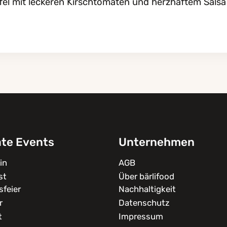
fel mit leckeren Kirschtomaten und herzhaftem Salsa
ate Events
Unternehmen
in
AGB
st
Über bärlifood
feier
Nachhaltigkeit
r
Datenschutz
t
Impressum