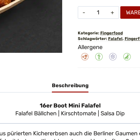
16er
WAR
Boot
Mini
Falafel
Kategorie:
Fingerfood
Schlagwörter:
Falafel
,
Finger
Menge
Allergene
Beschreibung
16er Boot Mini Falafel
Falafel Bällchen | Kirschtomate | Salsa Dip
 pürierten Kichererbsen auch die Berliner Gaumen e