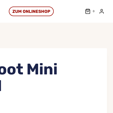
ZUM ONLINESHOP
0
oot Mini
l