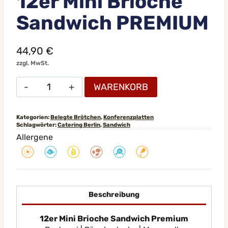
12er Mini Brioche
Sandwich PREMIUM
44,90
€
zzgl. MwSt.
12er
WARENKORB
Mini
Brioche
Sandwich
Kategorien:
Belegte Brötchen
,
Konferenzplatten
Schlagwörter:
Catering Berlin
,
Sandwich
PREMIUM
Allergene
Menge
Beschreibung
12er Mini Brioche Sandwich Premium