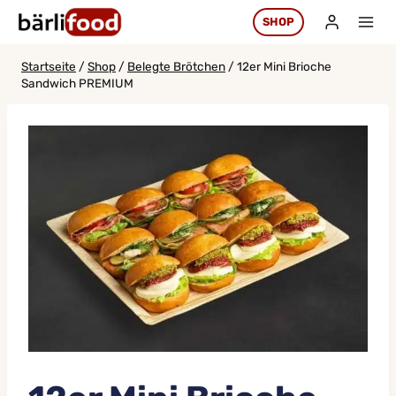
Zum
SHOP
Inhalt
springen
Startseite
/
Shop
/
Belegte Brötchen
/
12er Mini Brioche
Sandwich PREMIUM