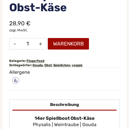
Obst-Käse
28,90
€
zzgl. MwSt.
14er
WARENKORB
Spießboot
Obst-
Käse
Kategorie:
Fingerfood
Schlagwörter:
Gouda
,
Obst
,
Spießchen
,
veggie
Menge
Allergene
Beschreibung
14er Spießboot Obst-Käse
Physalis | Weintraube | Gouda