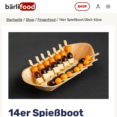
Zum
SHOP
Inhalt
springen
Startseite
/
Shop
/
Fingerfood
/
14er Spießboot Obst-Käse
14er Spießboot