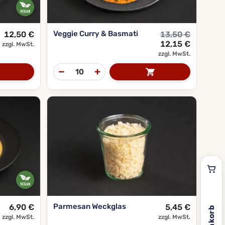
Veggie Curry & Basmati
12,50
€
13,50
€
Ursprünglicher
Aktueller
12,15
€
zzgl. MwSt.
Preis
Preis
zzgl. MwSt.
war:
ist:
13,50 €
12,15 €.
Parmesan Weckglas
6,90
€
5,45
€
zzgl. MwSt.
zzgl. MwSt.