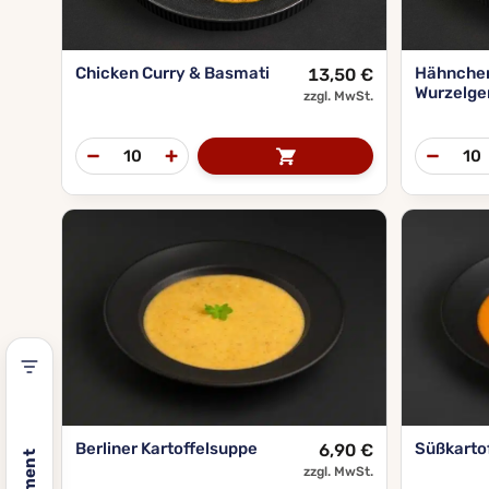
und
Catering
Berlin.
Chicken Curry & Basmati
Hähnchen
13,50
€
Im
Wurzelg
zzgl. MwSt.
Onlineshop
stehen
verschiedene
Gerichte
sowie
vegetarische
und
vegane
Optionen
zur
Auswahl.
Das
warme
Berliner Kartoffelsuppe
Süßkarto
6,90
€
Catering
zzgl. MwSt.