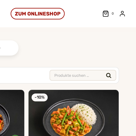
ZUM ONLINESHOP
0
Suchen
nach:
-10%