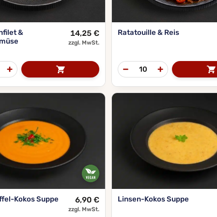
filet &
Ratatouille & Reis
14,25
€
emüse
zzgl. MwSt.
ffel-Kokos Suppe
Linsen-Kokos Suppe
6,90
€
zzgl. MwSt.