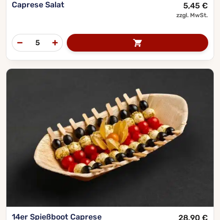
Caprese Salat
5,45
€
zzgl. MwSt.
14er Spießboot Caprese
28,90
€