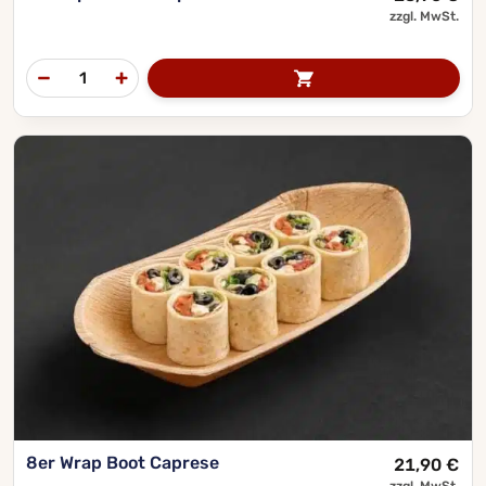
zzgl. MwSt.
8er Wrap Boot Caprese
21,90
€
zzgl. MwSt.