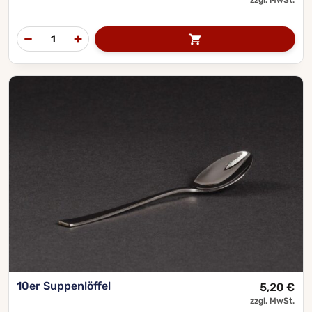
10er Suppenlöffel
5,20
€
zzgl. MwSt.