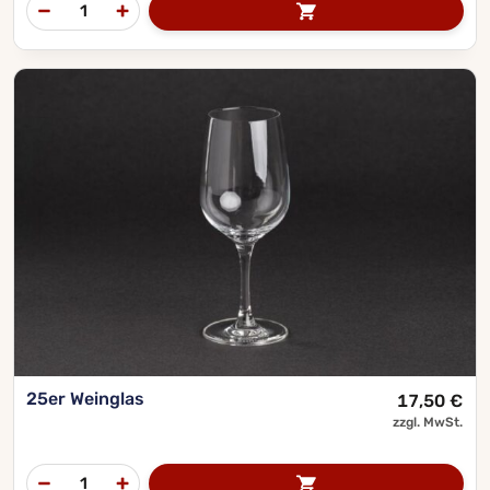
25er Weinglas
17,50
€
zzgl. MwSt.