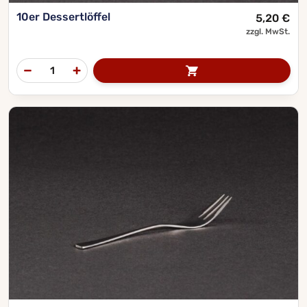
10er Dessertlöffel
5,20
€
zzgl. MwSt.