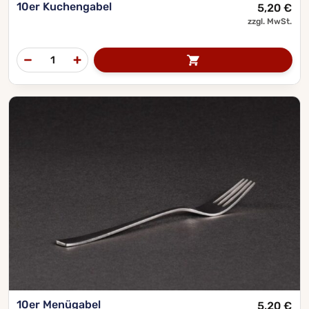
10er Kuchengabel
5,20
€
zzgl. MwSt.
10er Menügabel
5,20
€