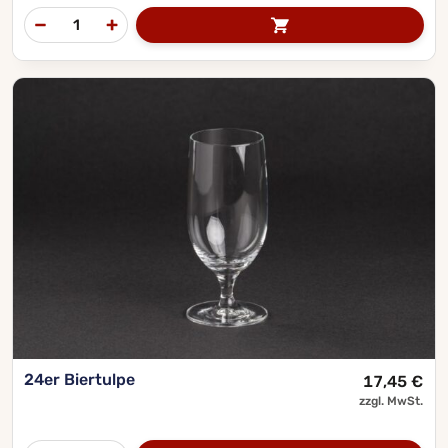
24er Biertulpe
17,45
€
zzgl. MwSt.