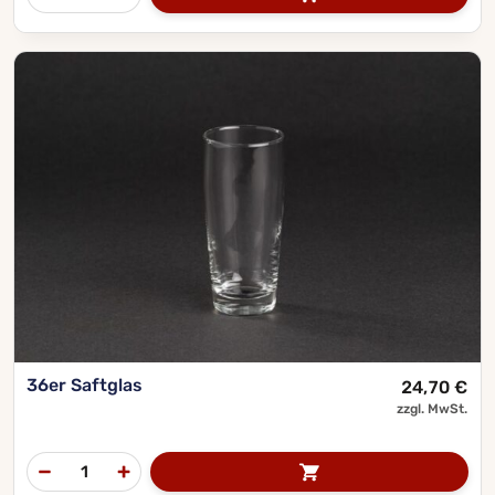
36er Saftglas
24,70
€
zzgl. MwSt.