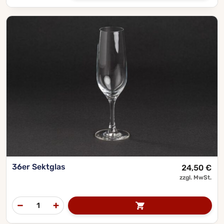
36er Sektglas
24,50
€
zzgl. MwSt.