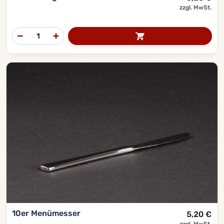
zzgl. MwSt.
10er Menümesser
5,20
€
zzgl. MwSt.