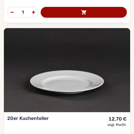
20er Kuchenteller
12,70
€
zzgl. MwSt.