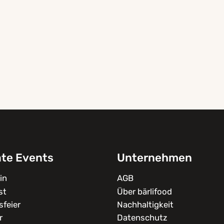
ate Events
Unternehmen
in
AGB
st
Über bärlifood
feier
Nachhaltigkeit
r
Datenschutz