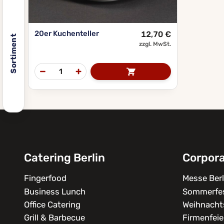
20er Kuchenteller
12,70
€
Sortiment
zzgl. MwSt.
Catering Berlin
Corpor
Fingerfood
Messe Berl
Business Lunch
Sommerfe
Office Catering
Weihnachts
Grill & Barbecue
Firmenfeie