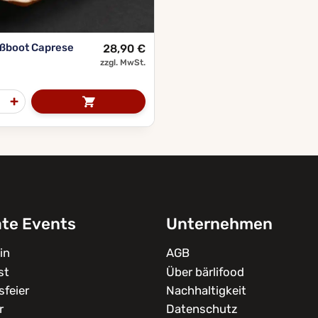
eßboot Caprese
28,90
€
zzgl. MwSt.
ate Events
Unternehmen
in
AGB
st
Über bärlifood
feier
Nachhaltigkeit
r
Datenschutz