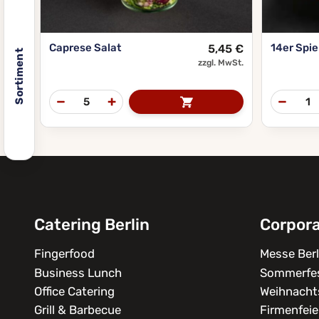
Caprese Salat
14er Spi
5,45
€
Sortiment
zzgl. MwSt.
Catering Berlin
Corpor
Fingerfood
Messe Berl
Business Lunch
Sommerfe
Office Catering
Weihnachts
Grill & Barbecue
Firmenfeie