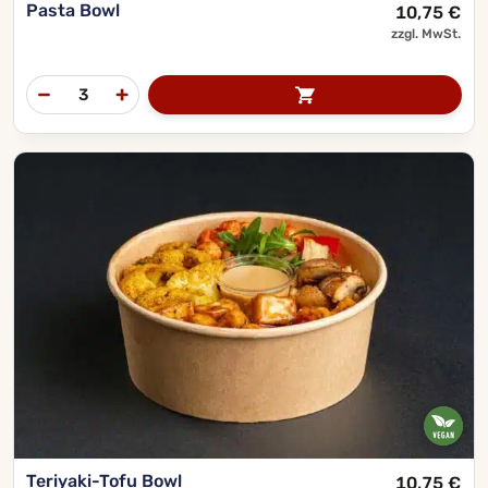
Pasta Bowl
10,75
€
zzgl. MwSt.
Teriyaki-Tofu Bowl
10,75
€