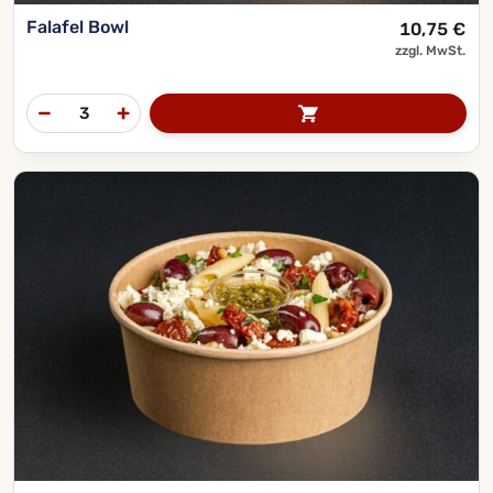
Falafel Bowl
10,75
€
zzgl. MwSt.