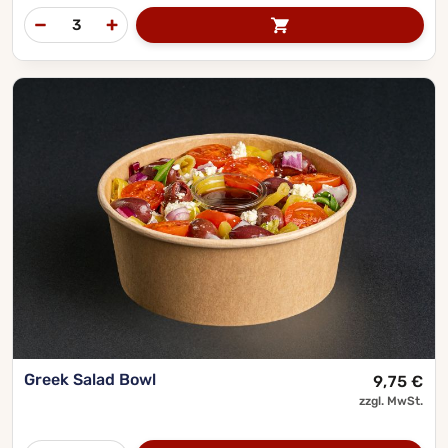
Greek Salad Bowl
9,75
€
zzgl. MwSt.