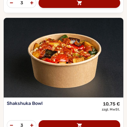
Shakshuka Bowl
10,75
€
zzgl. MwSt.